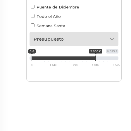
Puente de Diciembre
Todo el Año
Semana Santa
Presupuesto
0 €
5 000 €
6 595 €
0
1 649
3 298
4 946
6 595