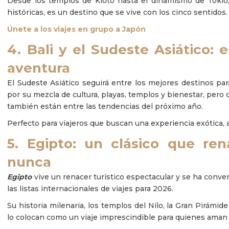
Desde los templos de Kioto hasta el dinamismo de Tokio,
históricas, es un destino que se vive con los cinco sentidos.
Únete a los viajes en grupo a Japón
4. Bali y el Sudeste Asiático: e
aventura
El Sudeste Asiático seguirá entre los mejores destinos pa
por su mezcla de cultura, playas, templos y bienestar, pero
también están entre las tendencias del próximo año.
Perfecto para viajeros que buscan una experiencia exótica, a
5. Egipto: un clásico que r
nunca
Egipto
vive un renacer turístico espectacular y se ha conv
las listas internacionales de viajes para 2026.
Su historia milenaria, los templos del Nilo, la Gran Pirámid
lo colocan como un viaje imprescindible para quienes aman la