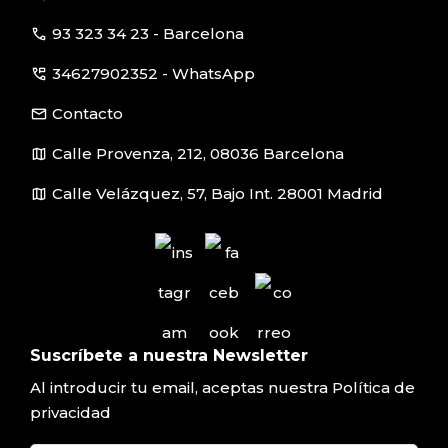
call
93 323 34 23 - Barcelona
perm_phone_msg
34627902352 - WhatsApp
email
Contacto
map
Calle Provenza, 212, 08036 Barcelona
map
Calle Velázquez, 57, Bajo Int. 28001 Madrid
Suscríbete a nuestra Newsletter
Al introducir tu email, aceptas nuestra
Política de
privacidad