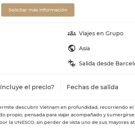
Solicitar más información
groups
Viajes en Grupo
public
Asia
connecting_airports
Salida desde Barce
incluye el precio?
Fechas de salida
ermite descubrir Vietnam en profundidad, recorriendo el p
do propio, pensada para viajar acompañado y sumergirse en
por la UNESCO, sin perder de vista uno de sus mayores atrac