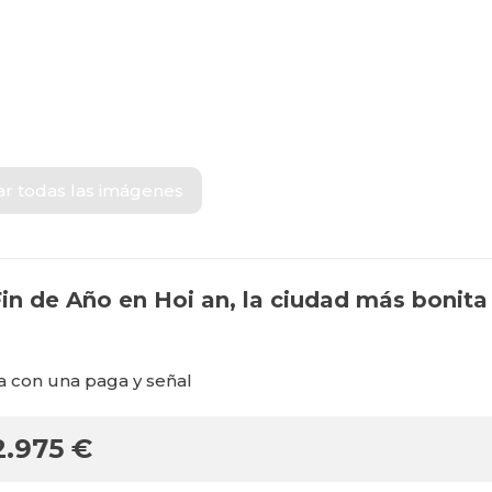
ar todas las imágenes
n de Año en Hoi an, la ciudad más bonita 
a con una paga y señal
2.975
€