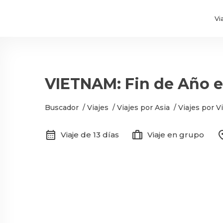
Vi
VIETNAM: Fin de Año en
Buscador
/
Viajes
/
Viajes por Asia
/
Viajes por 
calendar_month
trip
locat
Viaje de 13 días
Viaje en grupo