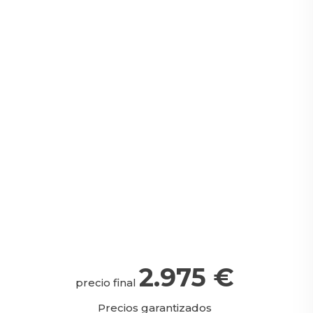
2.975
€
precio final
Precios garantizados