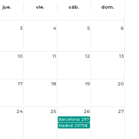
jue.
vie.
sáb.
dom.
3
4
5
6
10
11
12
13
17
18
19
20
24
25
26
27
Barcelona: 2975€
Madrid: 2975€