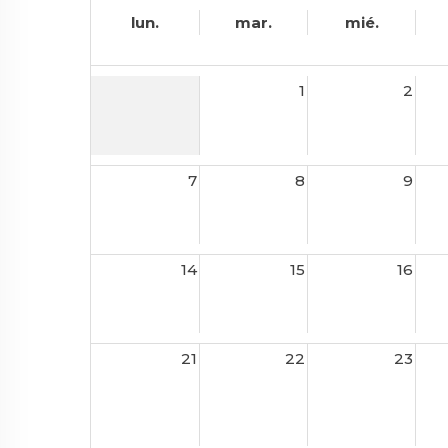
lun.
mar.
mié.
1
2
7
8
9
14
15
16
21
22
23