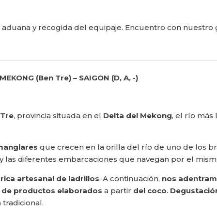
e aduana y recogida del equipaje. Encuentro con nuestro g
MEKONG (Ben Tre) – SAIGON (D, A, -)
 Tre
, provincia situada en el
Delta del Mekong
, el río má
 manglares
que crecen en la orilla del río de uno de los 
 y las diferentes embarcaciones que navegan por el mism
rica artesanal de ladrillos
. A continuación,
nos adentram
de productos elaborados
a partir
del coco
.
Degustación
radicional.