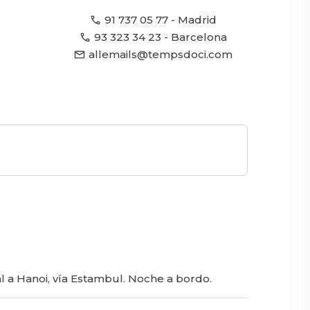
call
91 737 05 77
- Madrid
call
93 323 34 23
- Barcelona
email
allemails@tempsdoci.com
l a Hanoi, vía Estambul. Noche a bordo.