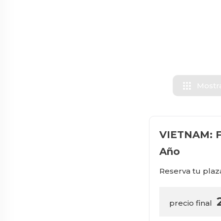
apps
Mostr
VIETNAM: Fi
Año
Reserva tu plaz
precio final