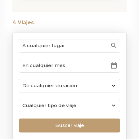
4
Viajes
search
calendar_today