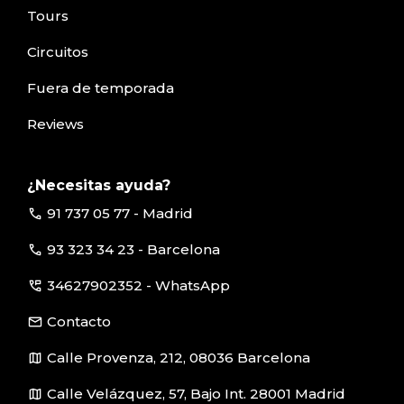
Tours
Circuitos
Fuera de temporada
Reviews
¿Necesitas ayuda?
call
91 737 05 77 - Madrid
call
93 323 34 23 - Barcelona
perm_phone_msg
34627902352 - WhatsApp
email
Contacto
map
Calle Provenza, 212, 08036 Barcelona
map
Calle Velázquez, 57, Bajo Int. 28001 Madrid