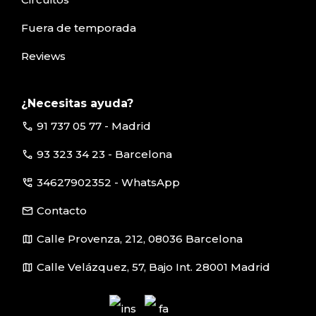
Fuera de temporada
Reviews
¿Necesitas ayuda?
call
91 737 05 77 - Madrid
call
93 323 34 23 - Barcelona
perm_phone_msg
34627902352 - WhatsApp
email
Contacto
map
Calle Provenza, 212, 08036 Barcelona
map
Calle Velázquez, 57, Bajo Int. 28001 Madrid