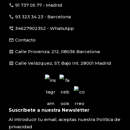
call
91 737 05 77 - Madrid
call
93 323 34 23 - Barcelona
perm_phone_msg
34627902352 - WhatsApp
email
Contacto
map
Calle Provenza, 212, 08036 Barcelona
map
Calle Velázquez, 57, Bajo Int. 28001 Madrid
Suscríbete a nuestra Newsletter
Al introducir tu email, aceptas nuestra
Política de
privacidad