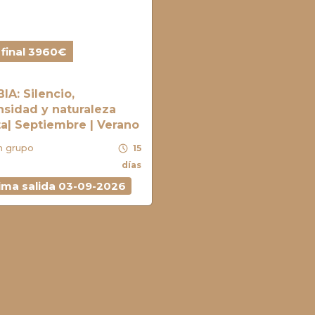
 final 3960€
IA: Silencio,
sidad y naturaleza
ita| Septiembre | Verano
schedule
n grupo
15
días
ima salida 03-09-2026