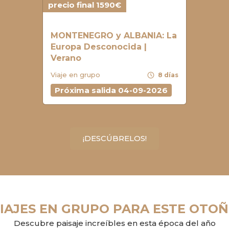
precio final 1590€
MONTENEGRO y ALBANIA: La
Europa Desconocida |
Verano
schedule
Viaje en grupo
8 días
Próxima salida 04-09-2026
¡DESCÚBRELOS!
IAJES EN GRUPO PARA ESTE OTO
Descubre paisaje increíbles en esta época del año