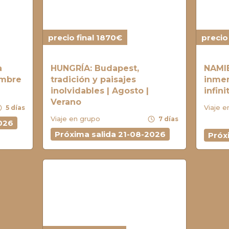
precio final 1870€
precio
a
HUNGRÍA: Budapest,
NAMIB
iembre
tradición y paisajes
inmen
inolvidables | Agosto |
infin
Verano
ule
Viaje e
5 días
schedule
Viaje en grupo
7 días
026
Próxima salida 21-08-2026
Próx