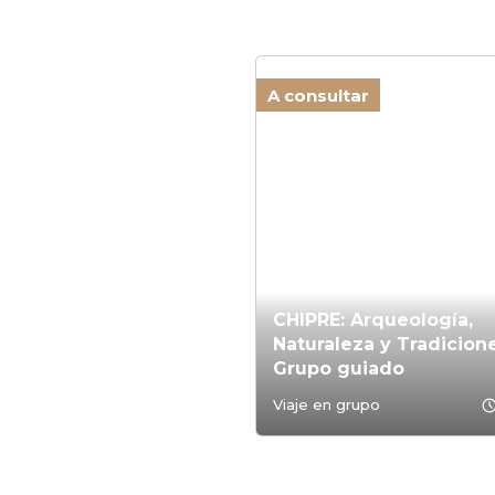
A consultar
CHIPRE: Arqueología,
Naturaleza y Tradicione
Grupo guiado
schedu
Viaje en grupo