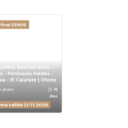
 final 5390€
ONIA: Buenos Aires –
ú - Península Valdés -
ia - El Calafate | Otoño
schedule
n grupo
16
días
ima salida 21-11-2026