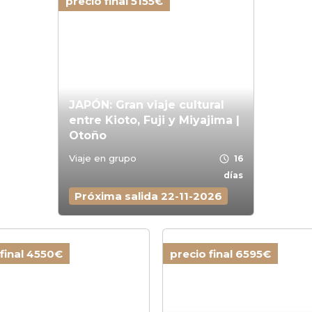
precio final 5155€
JAPÓN: Gran viaje cultural
entre Kioto, Fuji y Miyajima |
Otoño
schedule
Viaje en grupo
16
días
Próxima salida 22-11-2026
 final 4550€
precio final 6595€