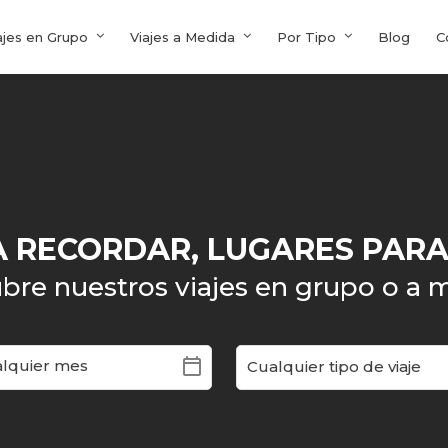
ajes en Grupo
Viajes a Medida
Por Tipo
Blog
C
A RECORDAR, LUGARES PAR
bre nuestros viajes en grupo o a 
calendar_today