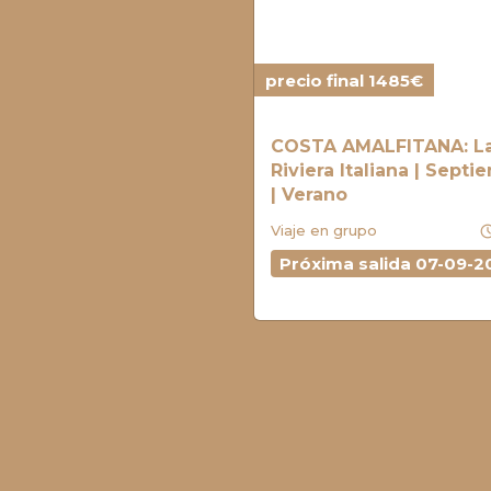
precio final 1485€
COSTA AMALFITANA: L
Riviera Italiana | Sept
| Verano
sched
Viaje en grupo
Próxima salida 07-09-2