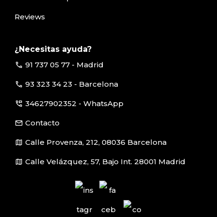
Reviews
¿Necesitas ayuda?
call
91 737 05 77 - Madrid
call
93 323 34 23 - Barcelona
perm_phone_msg
34627902352 - WhatsApp
email
Contacto
map
Calle Provenza, 212, 08036 Barcelona
map
Calle Velázquez, 57, Bajo Int. 28001 Madrid