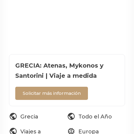
GRECIA: Atenas, Mykonos y
Santorini | Viaje a medida
Solicitar más información
public
public
Grecia
Todo el Año
public
neurology
Viajes a
Europa