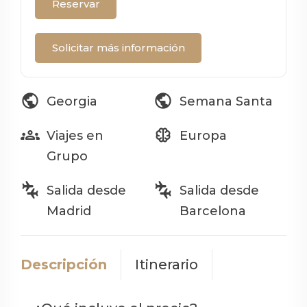
Reservar
Solicitar más información
public
public
Georgia
Semana Santa
groups
neurology
Viajes en
Europa
Grupo
connecting_airports
connecting_airports
Salida desde
Salida desde
Madrid
Barcelona
Descripción
Itinerario