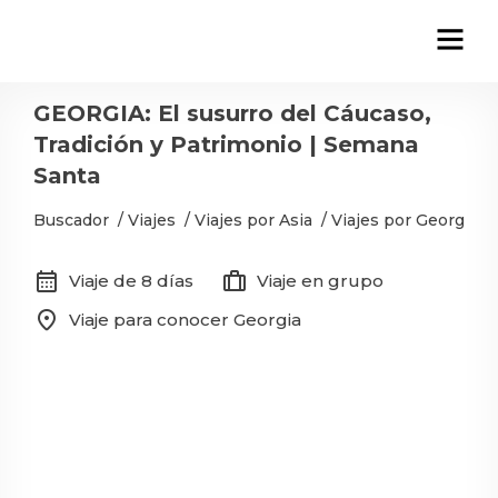
GEORGIA: El susurro del Cáucaso,
Tradición y Patrimonio | Semana
Santa
Buscador
/
Viajes
/
Viajes por Asia
/
Viajes por Georgia
/
calendar_month
trip
Viaje de 8 días
Viaje en grupo
location_on
Viaje para conocer Georgia