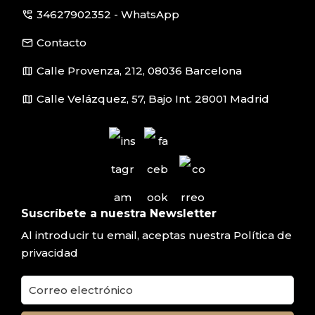
perm_phone_msg
34627902352 - WhatsApp
email
Contacto
map
Calle Provenza, 212, 08036 Barcelona
map
Calle Velázquez, 57, Bajo Int. 28001 Madrid
Suscríbete a nuestra Newsletter
Al introducir tu email, aceptas nuestra
Política de
privacidad