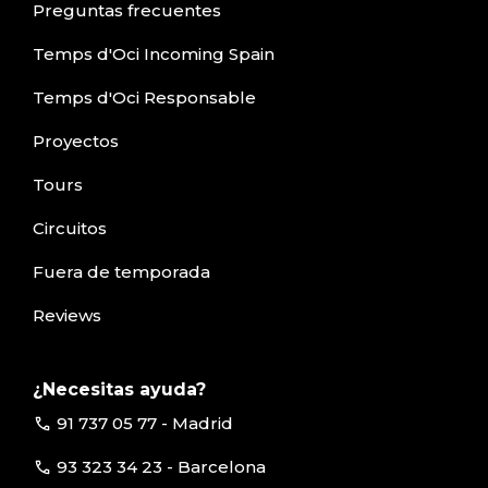
Preguntas frecuentes
Temps d'Oci Incoming Spain
Temps d'Oci Responsable
Proyectos
Tours
Circuitos
Fuera de temporada
Reviews
¿Necesitas ayuda?
call
91 737 05 77 - Madrid
call
93 323 34 23 - Barcelona