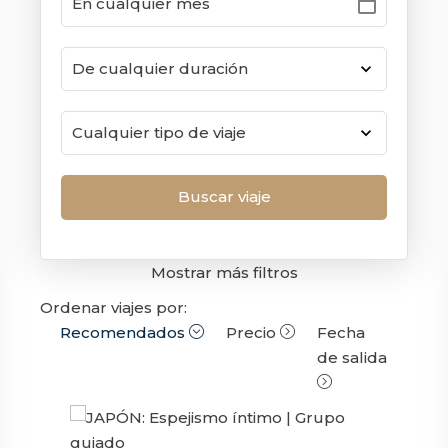
calendar_today
Mostrar más filtros
Ordenar viajes por:
Recomendados
Precio
Fecha
de salida