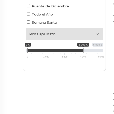
Puente de Diciembre
Todo el Año
Semana Santa
Presupuesto
0 €
5 000 €
6 595 €
0
1 649
3 298
4 946
6 595