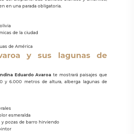
n en una parada obligatoria.
livia
micas de la ciudad
guas de América
varoa y sus lagunas de
Andina Eduardo Avaroa
te mostrará paisajes que
00 y 6.000 metros de altura, alberga lagunas de
erales
olor esmeralda
y pozas de barro hirviendo
pintor