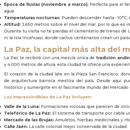
Época de lluvias (noviembre a marzo):
Perfecta para el fa
agua
Temperaturas nocturnas:
Pueden descender hasta -10°C, e
Altitud:
3.650 metros sobre el nivel del mar, por lo que es
Durante tu visita no te pierdas el cementerio de trenes de U
ni la Isla Incahuasi, donde cactus centenarios crean un pais
La Paz, la capital más alta del
La Paz te recibirá con una mezcla única de
tradición andi
y 4.000 metros de altura, esta ciudad te ofrece una experien
El corazón de la ciudad late en la Plaza San Francisco, do
de arquitectura barroca mestiza del país. Desde aquí pu
histórico y sumergirte en el fascinante mundo del Mercado de
Los imprescindibles de La Paz incluyen:
Valle de la Luna:
Formaciones rocosas que parecen de otro
Teleférico de La Paz:
El sistema de transporte por cable 
Mercado de las Brujas:
Amuletos, hierbas medicinales y ri
Calle Jaén:
La calle colonial mejor conservada de la ciudad