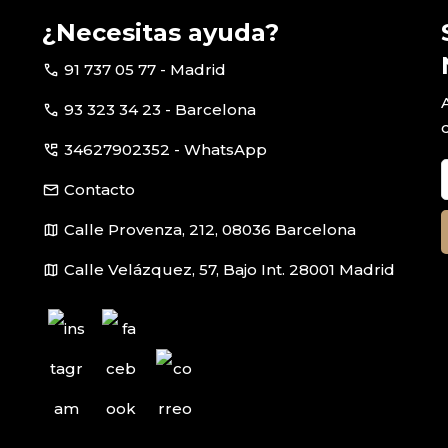
¿Necesitas ayuda?
call
91 737 05 77 - Madrid
call
93 323 34 23 - Barcelona
perm_phone_msg
34627902352 - WhatsApp
email
Contacto
map
Calle Provenza, 212, 08036 Barcelona
map
Calle Velázquez, 57, Bajo Int. 28001 Madrid