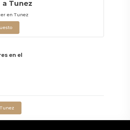
a a Tunez
cer en Tunez
puesto
res en el
a Tunez