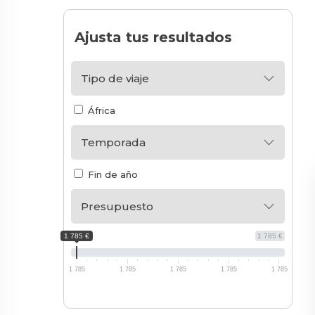
Ajusta tus resultados
Tipo de viaje
África
Temporada
Fin de año
Presupuesto
1 785 €
1 785 €
1 785
1 785
1 785
1 785
1 785