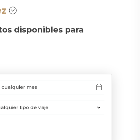
ez
tos disponibles para
calendar_today