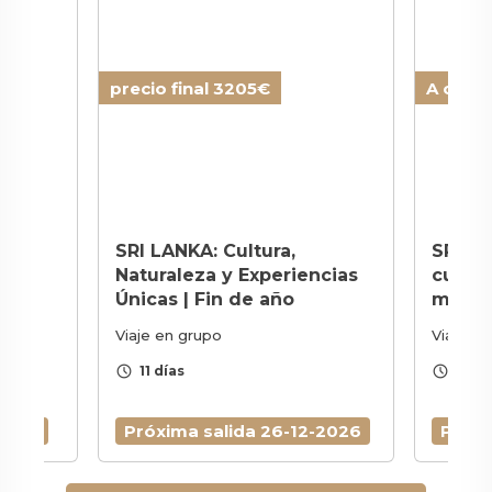
precio final 3205€
A consu
a,
SRI LANKA: Cultura,
SRI LA
aje a
Naturaleza y Experiencias
cultura
Únicas | Fin de año
medi
Viaje en grupo
Viaje a 
schedule
schedule
11 días
12 dí
-2027
Próxima salida 26-12-2026
Próxi