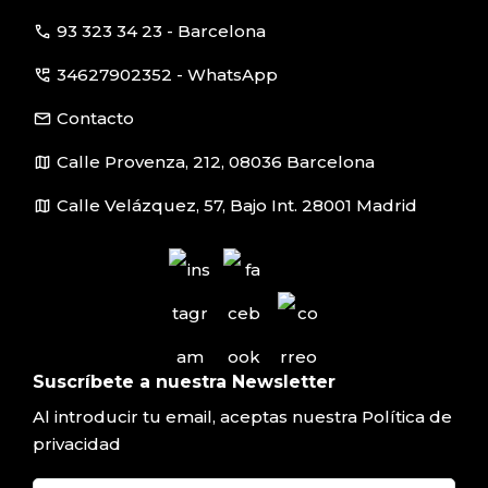
call
93 323 34 23 - Barcelona
perm_phone_msg
34627902352 - WhatsApp
email
Contacto
map
Calle Provenza, 212, 08036 Barcelona
map
Calle Velázquez, 57, Bajo Int. 28001 Madrid
Suscríbete a nuestra Newsletter
Al introducir tu email, aceptas nuestra
Política de
privacidad