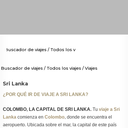
Buscador de viajes
/
Todos los viajes
/
Viajes por Asia
/
V
Buscador de viajes
/
Todos los viajes
/
Viajes por Asia
/
Via
Sri Lanka
¿POR QUÉ IR DE VIAJE A SRI LANKA?
COLOMBO, LA CAPITAL DE SRI LANKA.
Tu
viaje a Sri
Lanka
comienza en
Colombo
, donde se encuentra el
aeropuerto. Ubicada sobre el mar, la capital de este país