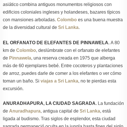
asiático combina antiguos monumentos religiosos con
edificios coloniales ingleses y holandeses, bazares típicos
con mansiones arboladas.
Colombo
es una buena muestra
de la diversidad cultural de
Sri Lanka
.
EL ORFANATO DE ELEFANTES DE PINNAWELA.
A 80
km de
Colombo
, deslúmbrate con el orfanato de elefantes
de
Pinnawela
, una reserva creada en 1975 que alberga
más de 60 ejemplares bebé. Entre cocoteros y plantaciones
de arroz, puedes darle de comer a los elefantes o ver cómo
toman un baño. Si
viajas a Sri Lanka
, no te pierdas esta
excursión.
ANURADHAPURA, LA CIUDAD SAGRADA.
La fundación
de
Anuradhapura
, antigua capital de
Sri Lanka
, está
ligada al budismo. Tras siglos de esplendor, esta ciudad
sagrada permaneció oculta en la jungla hasta fines del siglo