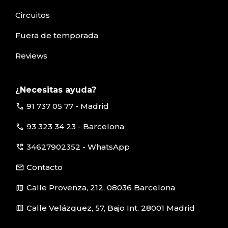
Circuitos
Fuera de temporada
Reviews
¿Necesitas ayuda?
call
91 737 05 77 - Madrid
call
93 323 34 23 - Barcelona
perm_phone_msg
34627902352 - WhatsApp
email
Contacto
map
Calle Provenza, 212, 08036 Barcelona
map
Calle Velázquez, 57, Bajo Int. 28001 Madrid