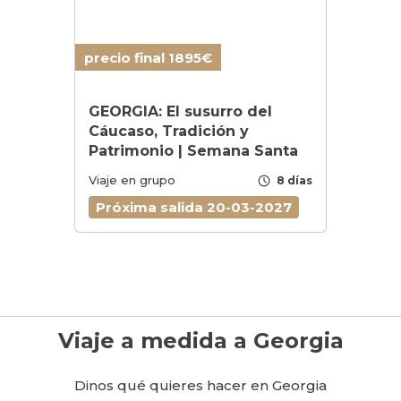
precio final 1895€
GEORGIA: El susurro del
Cáucaso, Tradición y
Patrimonio | Semana Santa
schedule
Viaje en grupo
8 días
Próxima salida 20-03-2027
Viaje a medida a Georgia
Dinos qué quieres hacer en Georgia