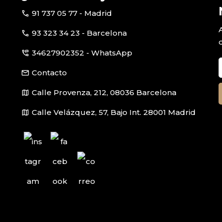
call
91 737 05 77 - Madrid
call
93 323 34 23 - Barcelona
perm_phone_msg
34627902352 - WhatsApp
email
Contacto
map
Calle Provenza, 212, 08036 Barcelona
map
Calle Velázquez, 57, Bajo Int. 28001 Madrid