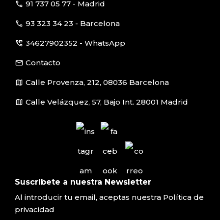
call
91 737 05 77 - Madrid
call
93 323 34 23 - Barcelona
perm_phone_msg
34627902352 - WhatsApp
email
Contacto
map
Calle Provenza, 212, 08036 Barcelona
map
Calle Velázquez, 57, Bajo Int. 28001 Madrid
Suscríbete a nuestra Newsletter
Al introducir tu email, aceptas nuestra
Política de
privacidad