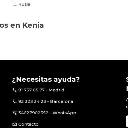
Rusia
dos en Kenia
¿Necesitas ayuda?
call
91 737 05 77 - Madrid
call
93 323 34 23 - Barcelona
perm_phone_msg
34627902352 - WhatsApp
email
Contacto