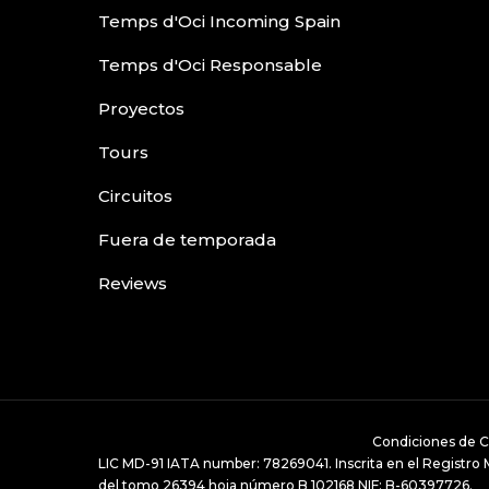
Temps d'Oci Incoming Spain
Temps d'Oci Responsable
Proyectos
Tours
Circuitos
Fuera de temporada
Reviews
Condiciones de C
LIC MD-91 IATA number: 78269041. Inscrita en el Registro Me
del tomo 26394 hoja número B 102168 NIF: B-60397726.