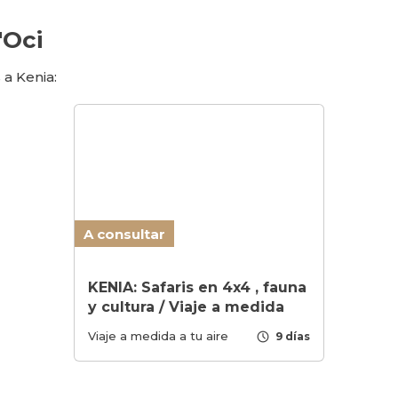
'Oci
 a Kenia:
A consultar
KENIA: Safaris en 4x4 , fauna
y cultura / Viaje a medida
schedule
Viaje a medida a tu aire
9 días