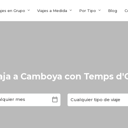
ajes en Grupo
Viajes a Medida
Por Tipo
Blog
C
aja a Camboya con Temps d'
calendar_today