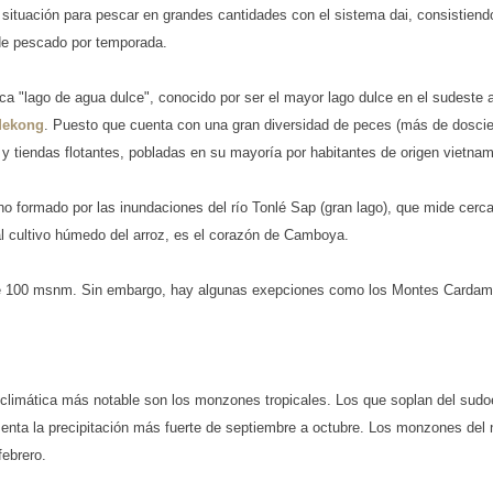
 situación para pescar en grandes cantidades con el sistema dai, consistiend
 de pescado por temporada.
ica "lago de agua dulce", conocido por ser el mayor lago dulce en el sudeste a
Mekong
. Puesto que cuenta con una gran diversidad de peces (más de doscient
y tiendas flotantes, pobladas en su mayoría por habitantes de origen vietnam
trino formado por las inundaciones del río Tonlé Sap (gran lago), que mide ce
al cultivo húmedo del arroz, es el corazón de Camboya.
de 100 msnm. Sin embargo, hay algunas exepciones como los Montes Cardam
limática más notable son los monzones tropicales. Los que soplan del sudoest
nta la precipitación más fuerte de septiembre a octubre. Los monzones del 
ebrero.