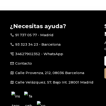
¿Necesitas ayuda?
call
91 737 05 77 - Madrid
call
93 323 34 23 - Barcelona
perm_phone_msg
34627902352 - WhatsApp
email
Contacto
map
Calle Provenza, 212, 08036 Barcelona
map
Calle Velázquez, 57, Bajo Int. 28001 Madrid