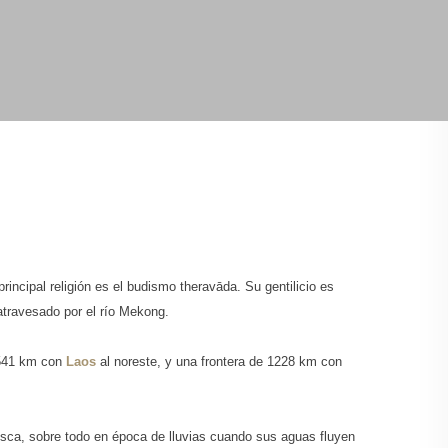
incipal religión es el budismo theravāda. Su gentilicio es
 atravesado por el río Mekong.
e 541 km con
Laos
al noreste, y una frontera de 1228 km con
sca, sobre todo en época de lluvias cuando sus aguas fluyen