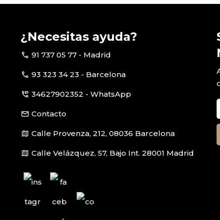
¿Necesitas ayuda?
call
91 737 05 77 - Madrid
call
93 323 34 23 - Barcelona
perm_phone_msg
34627902352 - WhatsApp
email
Contacto
map
Calle Provenza, 212, 08036 Barcelona
map
Calle Velázquez, 57, Bajo Int. 28001 Madrid