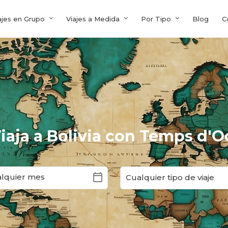
ajes en Grupo
Viajes a Medida
Por Tipo
Blog
C
iaja a Bolivia con Temps d'O
calendar_today