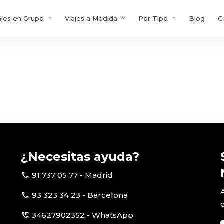
ajes en Grupo
Viajes a Medida
Por Tipo
Blog
C
¿Necesitas ayuda?
call
91 737 05 77 - Madrid
call
93 323 34 23 - Barcelona
perm_phone_msg
34627902352 - WhatsApp