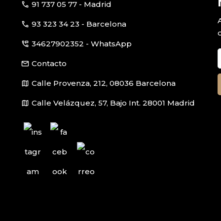
call
91 737 05 77 - Madrid
call
93 323 34 23 - Barcelona
perm_phone_msg
34627902352 - WhatsApp
email
Contacto
map
Calle Provenza, 212, 08036 Barcelona
map
Calle Velázquez, 57, Bajo Int. 28001 Madrid