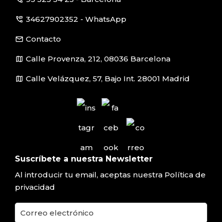
perm_phone_msg
34627902352 - WhatsApp
email
Contacto
map
Calle Provenza, 212, 08036 Barcelona
map
Calle Velázquez, 57, Bajo Int. 28001 Madrid
Suscríbete a nuestra Newsletter
Al introducir tu email, aceptas nuestra
Política de
privacidad