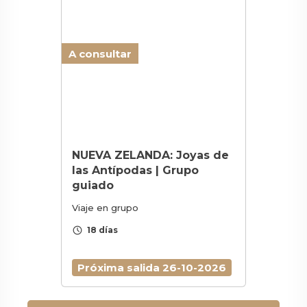
A consultar
NUEVA ZELANDA: Joyas de
las Antípodas | Grupo
guiado
Viaje en grupo
schedule
18 días
Próxima salida 26-10-2026