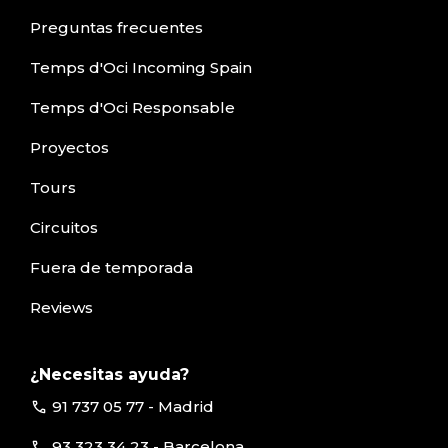
Preguntas frecuentes
Temps d'Oci Incoming Spain
Temps d'Oci Responsable
Proyectos
Tours
Circuitos
Fuera de temporada
Reviews
¿Necesitas ayuda?
call
91 737 05 77 - Madrid
call
93 323 34 23 - Barcelona