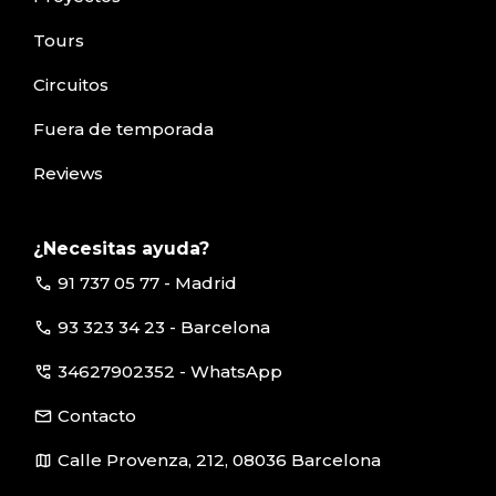
Tours
Circuitos
Fuera de temporada
Reviews
¿Necesitas ayuda?
call
91 737 05 77 - Madrid
call
93 323 34 23 - Barcelona
perm_phone_msg
34627902352 - WhatsApp
email
Contacto
map
Calle Provenza, 212, 08036 Barcelona