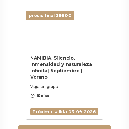
precio final 3960€
NAMIBIA: Silencio,
inmensidad y naturaleza
infinita| Septiembre |
Verano
Viaje en grupo
schedule
15 días
Próxima salida 03-09-2026