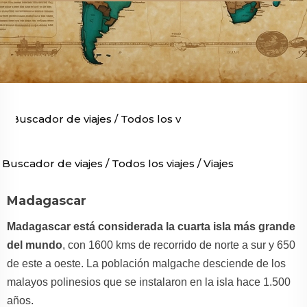
Buscador de viajes
/
Todos los viajes
/
Viajes por África
/
Buscador de viajes
/
Todos los viajes
/
Viajes por África
/
V
Madagascar
Madagascar está considerada la cuarta isla más grande
del mundo
, con 1600 kms de recorrido de norte a sur y 650
de este a oeste. La población malgache desciende de los
malayos polinesios que se instalaron en la isla hace 1.500
años.