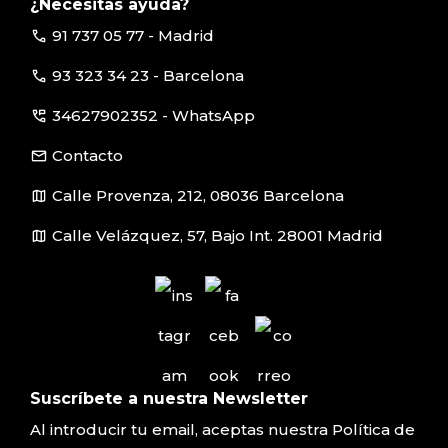
¿Necesitas ayuda?
call
91 737 05 77 - Madrid
call
93 323 34 23 - Barcelona
perm_phone_msg
34627902352 - WhatsApp
email
Contacto
map
Calle Provenza, 212, 08036 Barcelona
map
Calle Velázquez, 57, Bajo Int. 28001 Madrid
Suscríbete a nuestra Newsletter
Al introducir tu email, aceptas nuestra
Política de