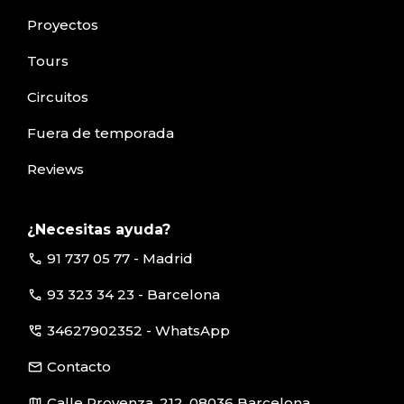
Proyectos
Tours
Circuitos
Fuera de temporada
Reviews
¿Necesitas ayuda?
call
91 737 05 77 - Madrid
call
93 323 34 23 - Barcelona
perm_phone_msg
34627902352 - WhatsApp
email
Contacto
map
Calle Provenza, 212, 08036 Barcelona