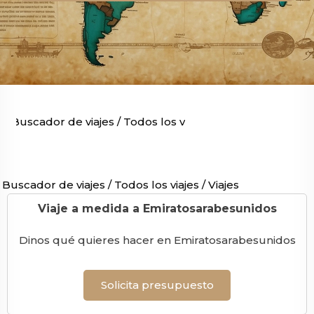
Buscador de viajes
/
Todos los viajes
/
Viajes por Asia
/
V
U
Buscador de viajes
/
Todos los viajes
/
Viajes por Asia
/
Via
Viaje a medida a Emiratosarabesunidos
Dinos qué quieres hacer en Emiratosarabesunidos
Solicita presupuesto