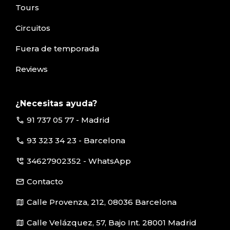
Tours
Circuitos
Fuera de temporada
Reviews
¿Necesitas ayuda?
call
91 737 05 77 - Madrid
call
93 323 34 23 - Barcelona
perm_phone_msg
34627902352 - WhatsApp
email
Contacto
map
Calle Provenza, 212, 08036 Barcelona
map
Calle Velázquez, 57, Bajo Int. 28001 Madrid