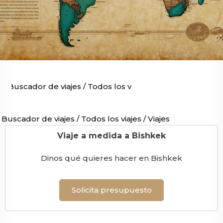
Buscador de viajes
/
Todos los viajes
/
Viajes por Asia
/
V
Buscador de viajes
/
Todos los viajes
/
Viajes por Asia
/
Via
Viaje a medida a Bishkek
Dinos qué quieres hacer en Bishkek
Solicita presupuesto