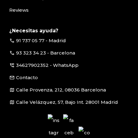
Reviews
¿Necesitas ayuda?
call
91 737 05 77 - Madrid
call
93 323 34 23 - Barcelona
perm_phone_msg
34627902352 - WhatsApp
email
Contacto
map
Calle Provenza, 212, 08036 Barcelona
map
Calle Velázquez, 57, Bajo Int. 28001 Madrid