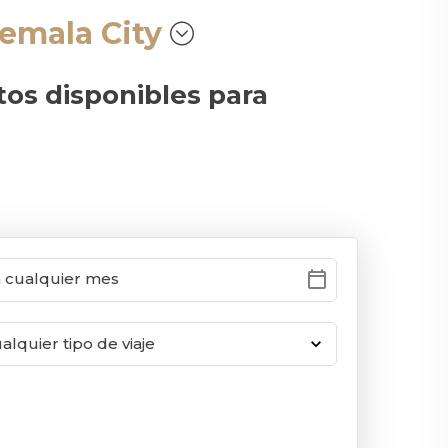
temala City
tos disponibles para
calendar_today