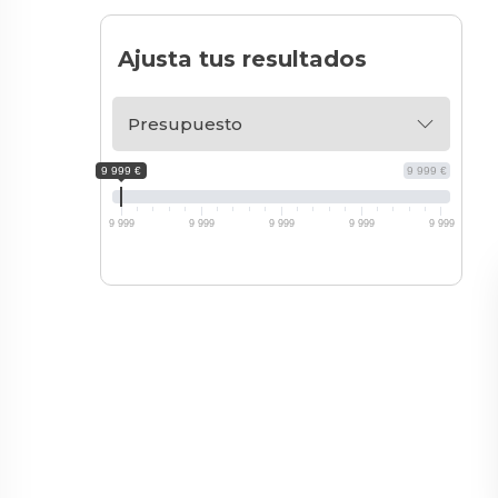
Ajusta tus resultados
Presupuesto
9 999 €
9 999 €
9 999
9 999
9 999
9 999
9 999