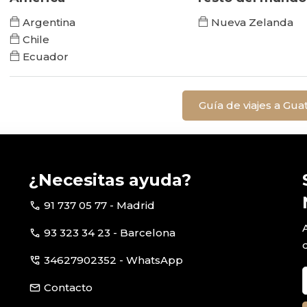
Argentina
Nueva Zelanda
Chile
Ecuador
Guía de viajes a Gua
¿Necesitas ayuda?
call
91 737 05 77 - Madrid
call
93 323 34 23 - Barcelona
perm_phone_msg
34627902352 - WhatsApp
email
Contacto