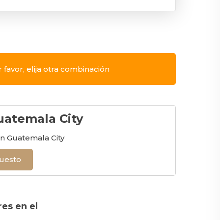
r favor, elija otra combinación
uatemala City
n Guatemala City
puesto
res en el