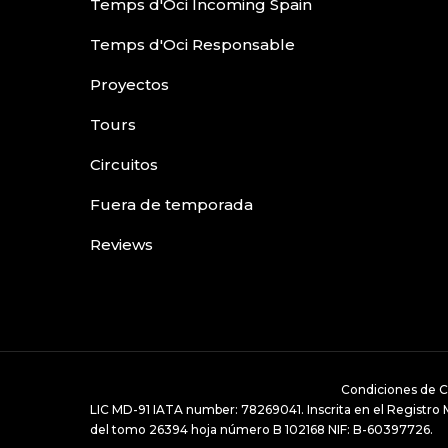
Temps d'Oci Incoming Spain
Temps d'Oci Responsable
Proyectos
Tours
Circuitos
Fuera de temporada
Reviews
Condiciones de C
LIC MD-91 IATA number: 78269041. Inscrita en el Registro Me
del tomo 26394 hoja número B 102168 NIF: B-60397726.