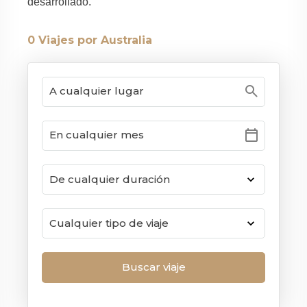
desarrollado.
0
Viajes por Australia
search
calendar_today