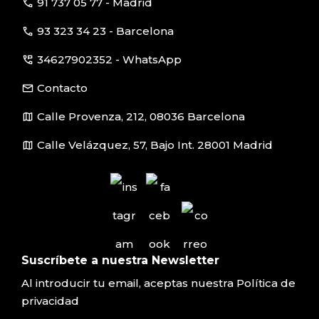
call
91 737 05 77 - Madrid
call
93 323 34 23 - Barcelona
perm_phone_msg
34627902352 - WhatsApp
email
Contacto
map
Calle Provenza, 212, 08036 Barcelona
map
Calle Velázquez, 57, Bajo Int. 28001 Madrid
Suscríbete a nuestra Newsletter
Al introducir tu email, aceptas nuestra
Política de
privacidad