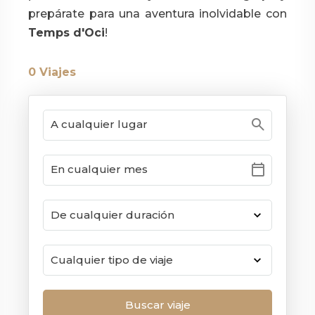
prepárate para una aventura inolvidable con
Temps d'Oci
!
0
Viajes
search
calendar_today