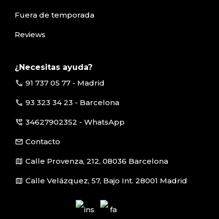
Fuera de temporada
Reviews
¿Necesitas ayuda?
call
91 737 05 77 - Madrid
call
93 323 34 23 - Barcelona
perm_phone_msg
34627902352 - WhatsApp
email
Contacto
map
Calle Provenza, 212, 08036 Barcelona
map
Calle Velázquez, 57, Bajo Int. 28001 Madrid